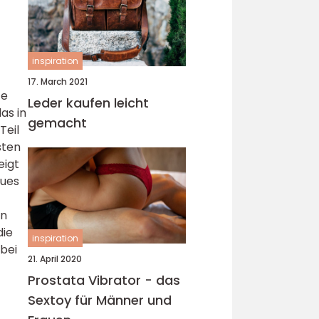
inspiration
17. March 2021
fe
Leder kaufen leicht
as in
gemacht
Teil
sten
eigt
eues
en
die
inspiration
 bei
21. April 2020
Prostata Vibrator - das
Sextoy für Männer und