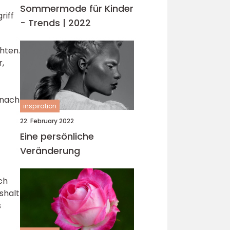
Sommermode für Kinder
riff
- Trends | 2022
hten.
,
 nach
inspiration
22. February 2022
Eine persönliche
Veränderung
ch
shalt
s